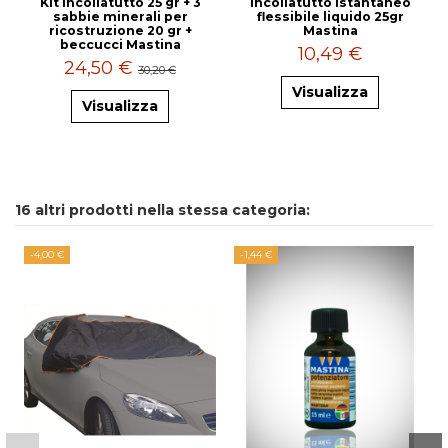
Kit incollatutto 25 gr + 3
Incollatutto istantaneo
sabbie minerali per
flessibile liquido 25gr
ricostruzione 20 gr +
Mastina
beccucci Mastina
10,49 €
24,50 €
30,20 €
Visualizza
Visualizza
16 altri prodotti nella stessa categoria:
-4,00 €
-1,44 €