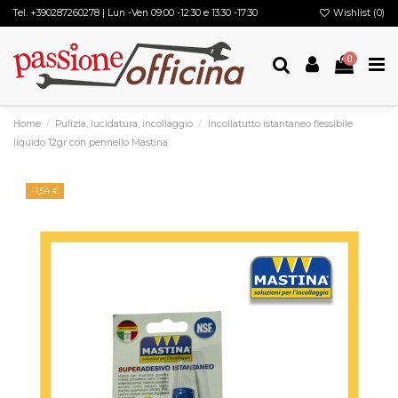
Tel.
+390287260278
| Lun -Ven 09:00 -12:30 e 13:30 -17:30
Wishlist (
0
)
0
Home
Pulizia, lucidatura, incollaggio
Incollatutto istantaneo flessibile
liquido 12gr con pennello Mastina
-1,54 €