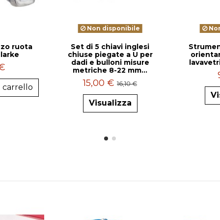
Non disponibile
Non
zzo ruota
Set di 5 chiavi inglesi
Strument
larke
chiuse piegate a U per
orientar
dadi e bulloni misure
lavavetr
 €
metriche 8-22 mm...
15,00 €
16,10 €
 carrello
Vi
Visualizza