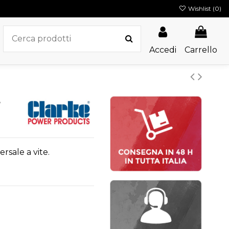
Wishlist (
0
)
Accedi
Carrello
e
ersale a vite.