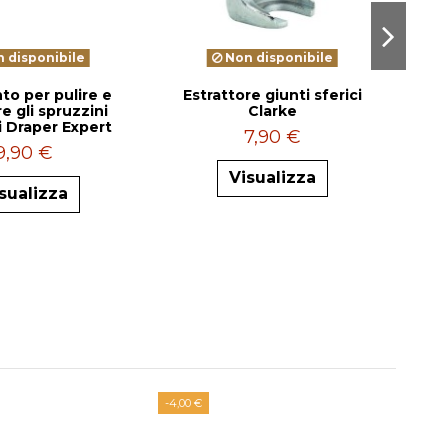
 disponibile
Non disponibile
o per pulire e
Estrattore giunti sferici
e gli spruzzini
Clarke
b
i Draper Expert
7,90 €
9,90 €
Visualizza
sualizza
-4,00 €