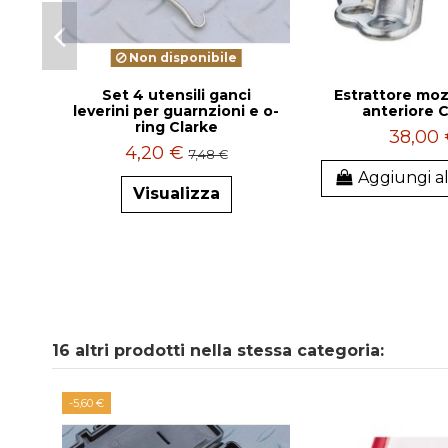
Non disponibile
Set 4 utensili ganci
Estrattore mo
leverini per guarnzioni e o-
anteriore C
ring Clarke
38,00
4,20 €
7,48 €
Aggiungi al
Visualizza
16 altri prodotti nella stessa categoria:
-5,60 €