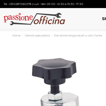
Tel.
+390287260278
| Lun -Ven 09:00 -12:30 e 13:30 -17:30
S
Home
Utensili specialistici
Estrattore tergicristalli a vite Clarke