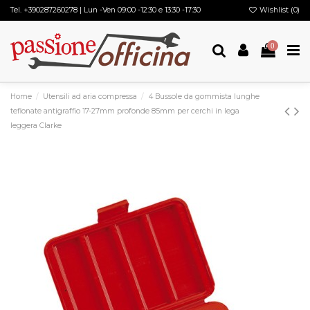
Tel.
+390287260278
| Lun -Ven 09:00 -12:30 e 13:30 -17:30
Wishlist (
0
)
0
Home
Utensili ad aria compressa
4 Bussole da gommista lunghe
teflonate antigraffio 17-27mm profonde 85mm per cerchi in lega
leggera Clarke