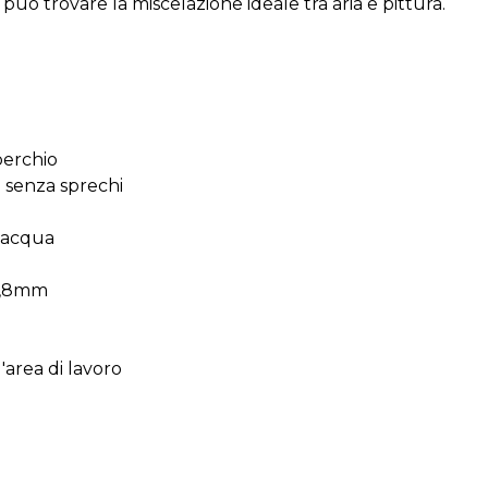
 può trovare la miscelazione ideale tra aria e pittura.
perchio
e senza sprechi
e acqua
50,8mm
'area di lavoro