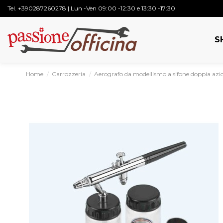
Tel.
+390287260278
| Lun -Ven 09:00 -12:30 e 13:30 -17:30
S
Home
Carrozzeria
Aerografo da modellismo a sifone doppia azi