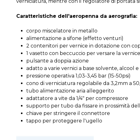
verniciatura, mentre con il regolatore di portata si
Caratteristiche dell'aeropenna da aerografia:
corpo miscelatore in metallo
alimentazione a sifone (effetto venturi)
2 contenitori per vernice in dotazione con co
1 vasetto con beccuccio per versare la vernic
pulsante a doppia azione
adatto a varie vernici a base solvente, alcool 
pressione operativa 1,03-3,45 bar (15-50psi)
cono di verniciatura regolabile da 3,2mm a 
tubo alimentazione aria alleggerito
adattatore a vite da 1/4" per compressore
supporto per tubo da fissare in prossimità dell
chiave per stringere il connettore
tappo per proteggere l'ugello