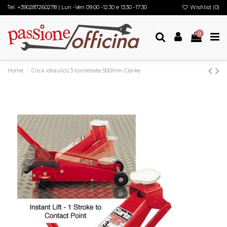
Tel.
+390287260278
| Lun -Ven 09:00 -12:30 e 13:30 -17:30
Wishlist (
0
)
0
Home
Crick idraulico 3 tonnellate 500mm Clarke